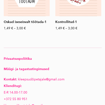
Oskad iseseisvalt töötada-1
Kontrollitud-1
1,49 €
–
3,00 €
1,49 €
–
3,00 €
P
rivaatsuspoliitika
Müügi- ja tagastustingimused
Kontakt:
kleepsudõpetajale@gmail.com
Klienditugi:
E-R 14.00-17.00
+372 55 80 951