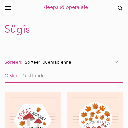
Kleepsud õpetajale
lisati ostukorvi.
Vaata ostukorvi
Sügis
Sorteeri:
Otsing: