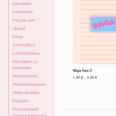
sünnipäev
Halloween
Harjuta veel
Jõulud
Kiitus
Kontrollitud
Loodusõpetus
Mardipäev ja
kadripäev
Väga hea-2
Matemaatika
1,49 €
–
3,00 €
Meeldetuletuseks
Mitte rahuldav
Muusika
Personaalsed
nimega kleebised