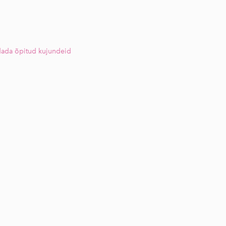
dada õpitud kujundeid
1 / 2