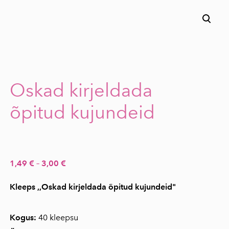
lisati ostukorvi.
Vaata ostukorvi
Oskad kirjeldada
õpitud kujundeid
1,49 €
–
3,00 €
Kleeps ,,Oskad kirjeldada õpitud kujundeid"
Kogus:
40 kleepsu