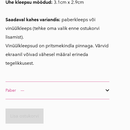
Ühe kleepsu mõõdud:
3.1cm x 2.9cm
Saadaval kahes variandis:
paberkleeps või
vinüülkleeps (tehke oma valik enne ostukorvi
lisamist).
Vinüülkleepsud on pritsmekindla pinnaga. Värvid
ekraanil võivad vähesel määral erineda
tegelikkusest.
Paber
Lisa ostukorvi