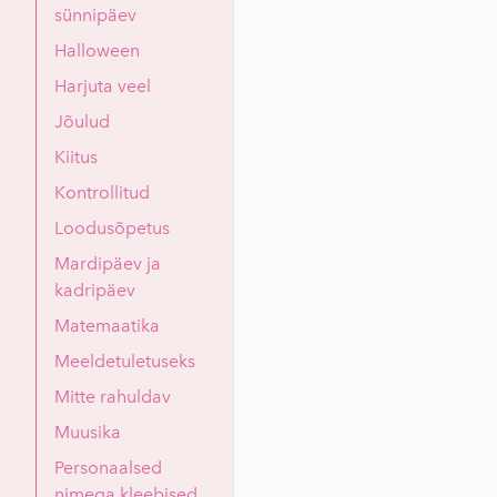
sünnipäev
Halloween
Harjuta veel
Jõulud
Kiitus
Kontrollitud
Loodusõpetus
Mardipäev ja
kadripäev
Matemaatika
Meeldetuletuseks
Mitte rahuldav
Muusika
Personaalsed
nimega kleebised