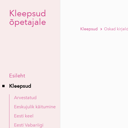
Kleepsud
õpetajale
Kleepsud
Oskad kirjel
Esileht
Kleepsud
Arvestatud
Eeskujulik käitumine
Eesti keel
Eesti Vabariigi