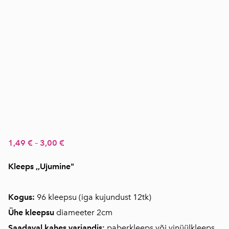
1,49 €
–
3,00 €
Kleeps ,,Ujumine"
Kogus:
96 kleepsu (iga kujundust 12tk)
Ühe kleepsu
diameeter 2cm
Saadaval kahes variandis:
paberkleeps või vinüülkleeps