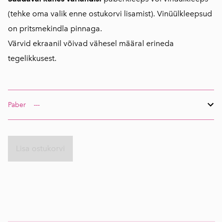
(tehke oma valik enne ostukorvi lisamist). Vinüülkleepsud
on pritsmekindla pinnaga.
Värvid ekraanil võivad vähesel määral erineda
tegelikkusest.
Paber
Lisa ostukorvi